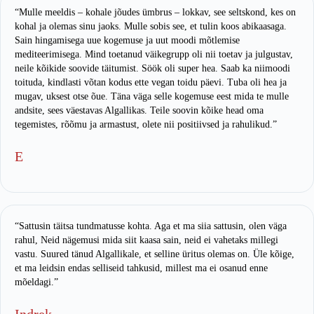
“Mulle meeldis – kohale jõudes ümbrus – lokkav, see seltskond, kes on
kohal ja olemas sinu jaoks. Mulle sobis see, et tulin koos abikaasaga.
Sain hingamisega uue kogemuse ja uut moodi mõtlemise
mediteerimisega. Mind toetanud väikegrupp oli nii toetav ja julgustav,
neile kõikide soovide täitumist. Söök oli super hea. Saab ka niimoodi
toituda, kindlasti võtan kodus ette vegan toidu päevi. Tuba oli hea ja
mugav, uksest otse õue. Täna väga selle kogemuse eest mida te mulle
andsite, sees väestavas Algallikas. Teile soovin kõike head oma
tegemistes, rõõmu ja armastust, olete nii positiivsed ja rahulikud.”
E
“Sattusin täitsa tundmatusse kohta. Aga et ma siia sattusin, olen väga
rahul, Neid nägemusi mida siit kaasa sain, neid ei vahetaks millegi
vastu. Suured tänud Algallikale, et selline üritus olemas on. Üle kõige,
et ma leidsin endas selliseid tahkusid, millest ma ei osanud enne
mõeldagi.”