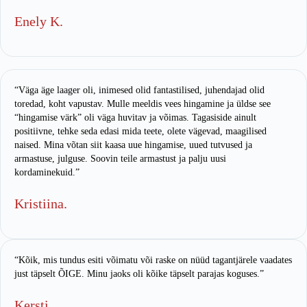
Enely K.
“Väga äge laager oli, inimesed olid fantastilised, juhendajad olid
toredad, koht vapustav. Mulle meeldis vees hingamine ja üldse see
“hingamise värk” oli väga huvitav ja võimas. Tagasiside ainult
positiivne, tehke seda edasi mida teete, olete vägevad, maagilised
naised. Mina võtan siit kaasa uue hingamise, uued tutvused ja
armastuse, julguse. Soovin teile armastust ja palju uusi
kordaminekuid.”
Kristiina.
“Kõik, mis tundus esiti võimatu või raske on nüüd tagantjärele vaadates
just täpselt ÕIGE. Minu jaoks oli kõike täpselt parajas koguses.”
Kersti