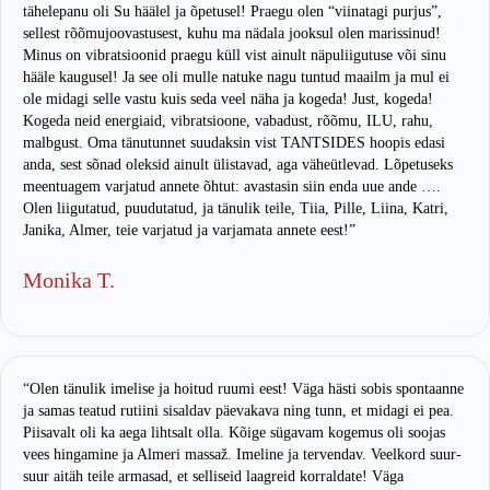
tähelepanu oli Su häälel ja õpetusel! Praegu olen “viinatagi purjus”,
sellest rõõmujoovastusest, kuhu ma nädala jooksul olen marissinud!
Minus on vibratsioonid praegu küll vist ainult näpuliigutuse või sinu
hääle kaugusel! Ja see oli mulle natuke nagu tuntud maailm ja mul ei
ole midagi selle vastu kuis seda veel näha ja kogeda! Just, kogeda!
Kogeda neid energiaid, vibratsioone, vabadust, rõõmu, ILU, rahu,
malbgust. Oma tänutunnet suudaksin vist TANTSIDES hoopis edasi
anda, sest sõnad oleksid ainult ülistavad, aga väheütlevad. Lõpetuseks
meentuagem varjatud annete õhtut: avastasin siin enda uue ande ….
Olen liigutatud, puudutatud, ja tänulik teile, Tiia, Pille, Liina, Katri,
Janika, Almer, teie varjatud ja varjamata annete eest!”
Monika T.
“Olen tänulik imelise ja hoitud ruumi eest! Väga hästi sobis spontaanne
ja samas teatud rutiini sisaldav päevakava ning tunn, et midagi ei pea.
Piisavalt oli ka aega lihtsalt olla. Kõige sügavam kogemus oli soojas
vees hingamine ja Almeri massaž. Imeline ja tervendav. Veelkord suur-
suur aitäh teile armasad, et selliseid laagreid korraldate! Väga