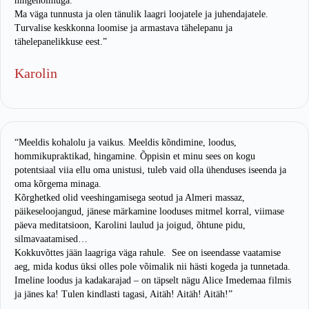
hingehõimuga.
Ma väga tunnusta ja olen tänulik laagri loojatele ja juhendajatele.
Turvalise keskkonna loomise ja armastava tähelepanu ja
tähelepanelikkuse eest.”
Karolin
“Meeldis kohalolu ja vaikus. Meeldis kõndimine, loodus,
hommikupraktikad, hingamine. Õppisin et minu sees on kogu
potentsiaal viia ellu oma unistusi, tuleb vaid olla ühenduses iseenda ja
oma kõrgema minaga.
Kõrghetked olid veeshingamisega seotud ja Almeri massaz,
päikeseloojangud, jänese märkamine looduses mitmel korral, viimase
päeva meditatsioon, Karolini laulud ja joigud, õhtune pidu,
silmavaatamised…
Kokkuvõttes jään laagriga väga rahule. See on iseendasse vaatamise
aeg, mida kodus üksi olles pole võimalik nii hästi kogeda ja tunnetada.
Imeline loodus ja kadakarajad – on täpselt nägu Alice Imedemaa filmis
ja jänes ka! Tulen kindlasti tagasi, Aitäh! Aitäh! Aitäh!”