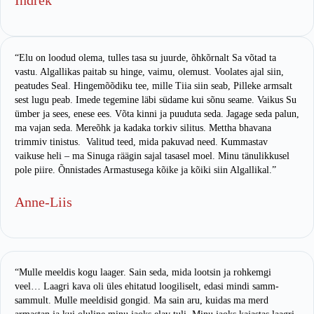
Indrek
“Elu on loodud olema, tulles tasa su juurde, õhkõrnalt Sa võtad ta
vastu. Algallikas paitab su hinge, vaimu, olemust. Voolates ajal siin,
peatudes Seal. Hingemõõdiku tee, mille Tiia siin seab, Pilleke armsalt
sest lugu peab. Imede tegemine läbi südame kui sõnu seame. Vaikus Su
ümber ja sees, enese ees. Võta kinni ja puuduta seda. Jagage seda palun,
ma vajan seda. Mereõhk ja kadaka torkiv silitus. Mettha bhavana
trimmiv tinistus. Valitud teed, mida pakuvad need. Kummastav
vaikuse heli – ma Sinuga räägin sajal tasasel moel. Minu tänulikkusel
pole piire. Õnnistades Armastusega kõike ja kõiki siin Algallikal.”
Anne-Liis
“Mulle meeldis kogu laager. Sain seda, mida lootsin ja rohkemgi
veel… Laagri kava oli üles ehitatud loogiliselt, edasi mindi samm-
sammult. Mulle meeldisid gongid. Ma sain aru, kuidas ma merd