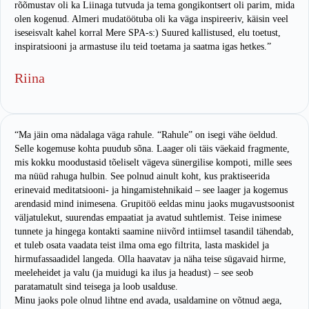
rõõmustav oli ka Liinaga tutvuda ja tema gongikontsert oli parim, mida
olen kogenud. Almeri mudatöötuba oli ka väga inspireeriv, käisin veel
iseseisvalt kahel korral Mere SPA-s:) Suured kallistused, elu toetust,
inspiratsiooni ja armastuse ilu teid toetama ja saatma igas hetkes.”
Riina
“Ma jäin oma nädalaga väga rahule. “Rahule” on isegi vähe öeldud.
Selle kogemuse kohta puudub sõna. Laager oli täis väekaid fragmente,
mis kokku moodustasid tõeliselt vägeva sünergilise kompoti, mille sees
ma nüüd rahuga hulbin. See polnud ainult koht, kus praktiseerida
erinevaid meditatsiooni- ja hingamistehnikaid – see laager ja kogemus
arendasid mind inimesena. Grupitöö eeldas minu jaoks mugavustsoonist
väljatulekut, suurendas empaatiat ja avatud suhtlemist. Teise inimese
tunnete ja hingega kontakti saamine niivõrd intiimsel tasandil tähendab,
et tuleb osata vaadata teist ilma oma ego filtrita, lasta maskidel ja
hirmufassaadidel langeda. Olla haavatav ja näha teise sügavaid hirme,
meeleheidet ja valu (ja muidugi ka ilus ja headust) – see seob
paratamatult sind teisega ja loob usalduse.
Minu jaoks pole olnud lihtne end avada, usaldamine on võtnud aega,