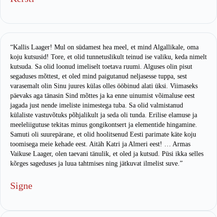
“Kallis Laager! Mul on südamest hea meel, et mind Algallikale, oma
koju kutsusid! Tore, et olid tunnetuslikult teinud ise valiku, keda nimelt
kutsuda. Sa olid loonud imeliselt toetava ruumi. Alguses olin pisut
segaduses mõttest, et oled mind paigutanud neljasesse tuppa, sest
varasemalt olin Sinu juures külas olles ööbinud alati üksi. Viimaseks
päevaks aga tänasin Sind mõttes ja ka enne uinumist võimaluse eest
jagada just nende imeliste inimestega tuba. Sa olid valmistanud
külaliste vastuvõtuks põhjalikult ja seda oli tunda. Erilise elamuse ja
meeleliigutuse tekitas minus gongikontsert ja elementide hingamine.
Samuti oli suurepärane, et olid hoolitsenud Eesti parimate käte koju
toomisega meie kehade eest. Aitäh Katri ja Almeri eest! … Armas
Vaikuse Laager, olen taevani tänulik, et oled ja kutsud. Püsi ikka selles
kõrges sageduses ja luua tahtmises ning jätkuvat ilmelist suve.”
Signe