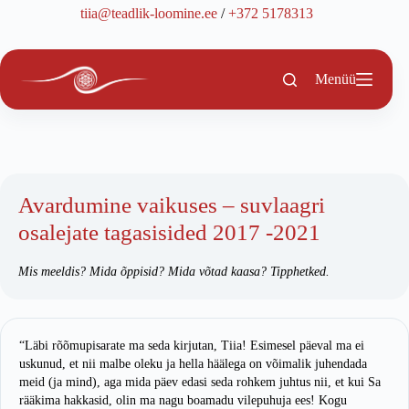
Skip
tiia@teadlik-loomine.ee
/
+372 5178313
to
content
Menüü
Avardumine vaikuses – suvlaagri
osalejate tagasisided 2017 -2021
Mis meeldis? Mida õppisid? Mida võtad kaasa? Tipphetked.
“Läbi rõõmupisarate ma seda kirjutan, Tiia! Esimesel päeval ma ei
uskunud, et nii malbe oleku ja hella häälega on võimalik juhendada
meid (ja mind), aga mida päev edasi seda rohkem juhtus nii, et kui Sa
rääkima hakkasid, olin ma nagu boamadu vilepuhuja ees! Kogu