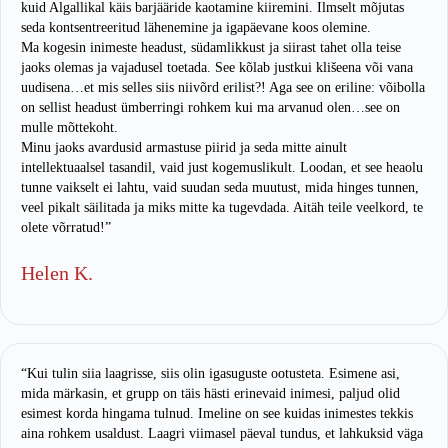
kuid Algallikal käis barjääride kaotamine kiiremini. Ilmselt mõjutas
seda kontsentreeritud lähenemine ja igapäevane koos olemine.
Ma kogesin inimeste headust, südamlikkust ja siirast tahet olla teise
jaoks olemas ja vajadusel toetada. See kõlab justkui klišeena või vana
uudisena…et mis selles siis niivõrd erilist?! Aga see on eriline: võibolla
on sellist headust ümberringi rohkem kui ma arvanud olen…see on
mulle mõttekoht.
Minu jaoks avardusid armastuse piirid ja seda mitte ainult
intellektuaalsel tasandil, vaid just kogemuslikult. Loodan, et see heaolu
tunne vaikselt ei lahtu, vaid suudan seda muutust, mida hinges tunnen,
veel pikalt säilitada ja miks mitte ka tugevdada. Aitäh teile veelkord, te
olete võrratud!”
Helen K.
“Kui tulin siia laagrisse, siis olin igasuguste ootusteta. Esimene asi,
mida märkasin, et grupp on täis hästi erinevaid inimesi, paljud olid
esimest korda hingama tulnud. Imeline on see kuidas inimestes tekkis
aina rohkem usaldust. Laagri viimasel päeval tundus, et lahkuksid väga