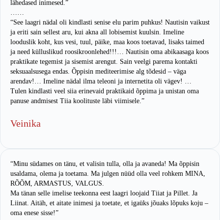
lähedased inimesed.”
……
“See laagri nädal oli kindlasti senise elu parim puhkus! Nautisin vaikust
ja eriti sain sellest aru, kui akna all lobisemist kuulsin. Imeline
looduslik koht, kus vesi, tuul, päike, maa koos toetavad, lisaks taimed
ja need külluslikud roosikroonlehed!!!… Nautisin oma abikaasaga koos
praktikate tegemist ja sisemist arengut. Sain veelgi parema kontakti
seksuaalsusega endas. Õppisin mediteerimise alg tõdesid – väga
arendav!… Imeline nädal ilma teleoni ja internetita oli vägev! …
Tulen kindlasti veel siia erinevaid praktikaid õppima ja unistan oma
panuse andmisest Tiia koolituste läbi viimisele.”
Veinika
“Minu südames on tänu, et valisin tulla, olla ja avaneda! Ma õppisin
usaldama, olema ja toetama. Ma julgen nüüd olla veel rohkem MINA,
RÕÕM, ARMASTUS, VALGUS.
Ma tänan selle imelise teekonna eest laagri loojaid Tiiat ja Pillet. Ja
Liinat. Aitäh, et aitate inimesi ja toetate, et igaüks jõuaks lõpuks koju –
oma enese sisse!”