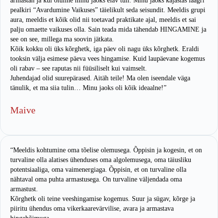
armastan ja kui oluline minu jaoks elav tuli. Minu jaoks kajastas laagri
pealkiri “Avardumine Vaikuses” täielikult seda seisundit. Meeldis grupi
aura, meeldis et kõik olid nii toetavad praktikate ajal, meeldis et sai
palju omaette vaikuses olla. Sain teada mida tähendab HINGAMINE ja
see on see, millega ma soovin jätkata.
Kõik kokku oli üks kõrghetk, iga päev oli nagu üks kõrghetk. Eraldi
tooksin välja esimese päeva vees hingamise. Kuid laupäevane kogemus
oli rabav – see raputas nii füüsiliselt kui vaimselt.
Juhendajad olid suurepärased. Aitäh teile! Ma olen iseendale väga
tänulik, et ma siia tulin… Minu jaoks oli kõik ideaalne!”
Maive
“Meeldis kohtumine oma tõelise olemusega. Õppisin ja kogesin, et on
turvaline olla alatises ühenduses oma algolemusega, oma täiusliku
potentsiaaliga, oma vaimenergiaga. Õppisin, et on turvaline olla
nähtaval oma puhta armastusega. On turvaline väljendada oma
armastust.
Kõrghetk oli teine veeshingamise kogemus. Suur ja sügav, kõrge ja
piiritu ühendus oma vikerkaarevärvilise, avara ja armastava