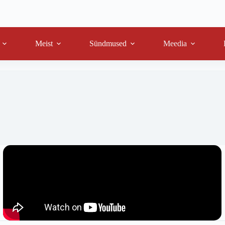
Meist
Sündmused
Meedia