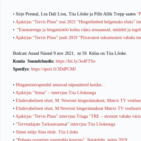
• Sirje Presnal, Lea Dali Lion, Tiia Lõoke ja Pille Allik Trepp saates
“P
•
Ajakirjas “Tervis Pluss” mai 2021 “Hingetõmbed helgemaks eluks” in
•
“Enesearengu ja hingamistöö kohta väära arusaamad, müüdid ja tegel
•
Ajakirjas “Tervis Pluss” juuli 2019 “Piiravatest uskumustest vabaks te
Bodcast Ausad Naised 9.nov 2021, nr.59. Külas on Tiia Lõoke.
Kuula Soundcloudis:
https://bit.ly/3o4FTSo
Spotifys:
https://spoti.fi/3DdPCMJ
•
Hingamisterapeudid annavad näpunäiteid kuidas…
•
Ajakirjas “Sensa” – intervjuu Tiia Lõokesega
•
Eludevahelisest elust, M. Newtoni hingerännakust, Matrix TV vestlusr
•
Eludevahelisest elust, M.Newtoni hingerännakust Matrix TV vestlusrin
•
Ajakirjas “Tervis Pluss” intervjuu Tiiaga “TRE – stressist vabaks väris
•
“Tervendajate Tarkuseraamat” intervjuu Tiia Lõokesega
•
Sünni mõju Sinu elule. Tiia Lõoke
•
“Puhasta organism toormahla kuuriga”, Naisteleht, märts 2019