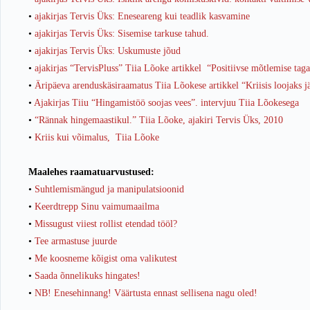
•
ajakirjas Tervis Üks: Eneseareng kui teadlik kasvamine
•
ajakirjas Tervis Üks: Sisemise tarkuse tahud.
•
ajakirjas Tervis Üks: Uskumuste jõud
•
ajakirjas “TervisPluss” Tiia Lõoke artikkel “Positiivse mõtlemise tag
•
Äripäeva arenduskäsiraamatus Tiia Lõokese artikkel “Kriisis loojaks j
•
Ajakirjas Tiiu “Hingamistöö soojas vees”. intervjuu Tiia Lõokesega
•
“Rännak hingemaastikul.” Tiia Lõoke, ajakiri Tervis Üks, 2010
•
Kriis kui võimalus, Tiia Lõoke
Maalehes raamatuarvustused:
•
Suhtlemismängud ja manipulatsioonid
•
Keerdtrepp Sinu vaimumaailma
•
Missugust viiest rollist etendad tööl?
•
Tee armastuse juurde
•
Me koosneme kõigist oma valikutest
•
Saada õnnelikuks hingates!
•
NB! Enesehinnang! Väärtusta ennast sellisena nagu oled!