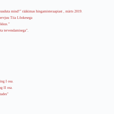
uuduta mind!” rääkimas hingamisteraapiast , märts 2019.
tervjuu Tiia Lõokesega
ikkus.”
eta tervendamisega”
.
ing I osa.
g II osa.
tades”