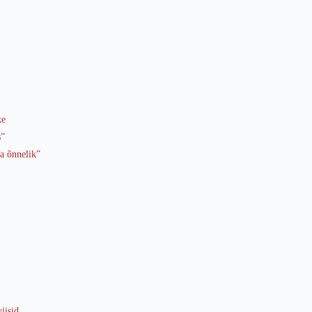
ke
s”
la õnnelik”
iisid