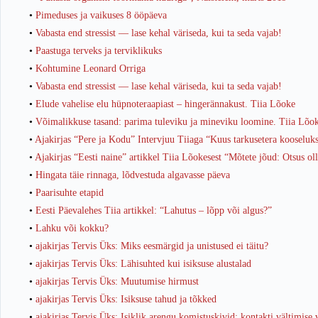
•
Pimeduses ja vaikuses 8 ööpäeva
•
Vabasta end stressist — lase kehal väriseda, kui ta seda vajab!
•
Paastuga terveks ja terviklikuks
•
Kohtumine Leonard Orriga
•
Vabasta end stressist — lase kehal väriseda, kui ta seda vajab!
•
Elude vahelise elu hüpnoteraapiast – hingerännakust. Tiia Lõoke
•
Võimalikkuse tasand: parima tuleviku ja mineviku loomine. Tiia Lõo
•
Ajakirjas “Pere ja Kodu” Intervjuu Tiiaga “Kuus tarkusetera kooseluk
•
Ajakirjas “Eesti naine” artikkel Tiia Lõokesest “Mõtete jõud: Otsus ol
•
Hingata täie rinnaga, lõdvestuda algavasse päeva
•
Paarisuhte etapid
•
Eesti Päevalehes Tiia artikkel: “Lahutus – lõpp või algus?”
•
Lahku või kokku?
•
ajakirjas Tervis Üks: Miks eesmärgid ja unistused ei täitu?
•
ajakirjas Tervis Üks: Lähisuhted kui isiksuse alustalad
•
ajakirjas Tervis Üks: Muutumise hirmust
•
ajakirjas Tervis Üks: Isiksuse tahud ja tõkked
•
ajakirjas Tervis Üks: Isiklik arengu komistuskivid: kontakti vältimise v