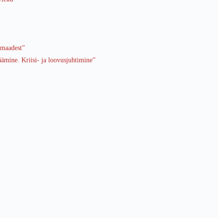
amaadest”
äämine. Kriisi- ja loovusjuhtimine”