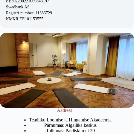
EE302200221069843197
Swedbank AS
Registri number: 11386729
KMKR EE101153555
Aadress
Teadliku Loomise ja Hingamise Akadeemia
Pärnumaa: Algallika keskus
Tallinnas: Paldiski mnt 29