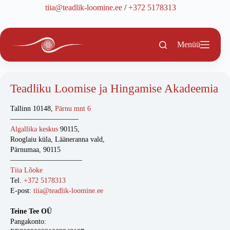
Skip
tiia@teadlik-loomine.ee
/
+372 5178313
to
content
Menüü
Teadliku Loomise ja Hingamise Akadeemia
Tallinn 10148,
Pärnu mnt 6
—————————–
Algallika keskus
90115,
Rooglaiu küla, Lääneranna vald,
Pärnumaa, 90115
——————————
Tiia Lõoke
Tel.
+372 5178313
E-post:
tiia@teadlik-loomine.ee
Teine Tee OÜ
Pangakonto: