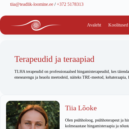
Skip
tiia@teadlik-loomine.ee
/
+372 5178313
to
content
Avaleht
Koolitused
Terapeudid ja teraapiad
TLHA terapeudid on professionaalsed hingamisterapeudid, kes täiendavad
enesearengu ja heaolu meetodeid, näiteks TRE-meetod, kehateraapia, hü
Tiia Lõoke
Olen psühholoog, psühhoterapeut ja hi
kolmeaastase hingamisteraapia ja nõus