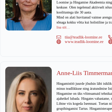
Loomise ja Hingamise Akadeemia ning
keskuse. Olen tegelenud aktiivselt nõus
koolitustega üle 30 aasta.
Mind on alati huvitanud vaimse arengu
sõnaga kokku võtta kui holistiline ja 
lisa siit…
tiia@teadlik-loomine.ee
www.teadlik-loomine.ee
Anne-Liis Timmerma
Hingamistöö juurde jõudsin läbi isikli
minus teadlikkuse ning äratundmise In
Hingamine on üks võimsamaid tehnikaid
ajahetkel lubada. Hingates vabastame
Lihtne viis kogeda Iseennast. Toetan ni
grupihingamisi Tartus. Hingamisterape