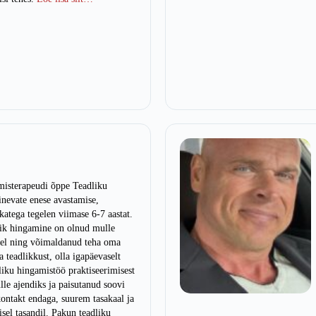
amisterapeudi õppe Teadliku
nevate enese avastamise,
katega tegelen viimase 6-7 aastat.
lik hingamine on olnud mulle
edel ning võimaldanud teha oma
 teadlikkust, olla igapäevaselt
iku hingamistöö praktiseerimisest
le ajendiks ja paisutanud soovi
 kontakt endaga, suurem tasakaal ja
isel tasandil. Pakun teadliku