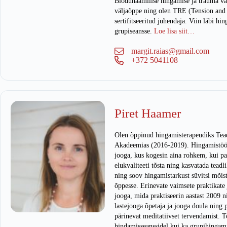
Biodünaamilise hingamise ja trauma v
väljaõppe ning olen TRE (Tension and
sertifitseeritud juhendaja. Viin läbi hi
grupiseansse.
Loe lisa siit…
margit.raias@gmail.com
+372 5041108
Piret Haamer
Olen õppinud hingamisterapeudiks Tea
Akadeemias (2016-2019). Hingamistöö 
jooga, kus kogesin aina rohkem, kui pa
elukvaliteeti tõsta ning kasvatada teadl
ning soov hingamistarkust süvitsi mõis
õppesse. Erinevate vaimsete praktikate 
jooga, mida praktiseerin aastast 2009 n
lastejooga õpetaja ja jooga doula ning 
pärinevat meditatiivset tervendamist. T
hindamisseanssidel kui ka grupihingami