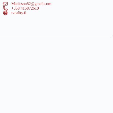
Madisson82@gmail.com
+358 415872610
tvitality.fi