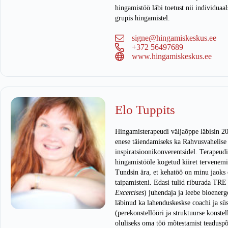
hingamistöö läbi toetust nii individuaal
grupis hingamistel.
signe@hingamiskeskus.ee
+372 56497689
www.hingamiskeskus.ee
Elo Tuppits
Hingamisterapeudi väljaõppe läbisin 201
enese täiendamiseks ka Rahvusvahelis
inspiratsioonikonverentsidel. Terapeud
hingamistööle kogetud kiiret tervenemis
Tundsin ära, et kehatöö on minu jaoks o
taipamisteni. Edasi tulid riburada TRE
Excercises
) juhendaja ja leebe bioenerg
läbinud ka lahenduskeskse coachi ja sü
(perekonstellööri ja struktuurse konste
oluliseks oma töö mõtestamist teaduspõ