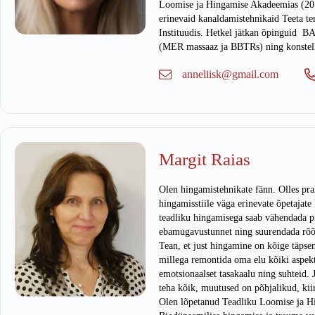
Loomise ja Hingamise Akadeemias (20
erinevaid kanaldamistehnikaid Teeta t
Instituudis. Hetkel jätkan õpinguid BA
(MER massaaz ja BBTRs) ning konstell
anneliisk@gmail.com
Margit Raias
Olen hingamistehnikate fänn. Olles prak
hingamisstiile väga erinevate õpetajate 
teadliku hingamisega saab vähendada pin
ebamugavustunnet ning suurendada rõõ
Tean, et just hingamine on kõige täpse
millega remontida oma elu kõiki aspekte
emotsionaalset tasakaalu ning suhteid. 
teha kõik, muutused on põhjalikud, kii
Olen lõpetanud Teadliku Loomise ja 