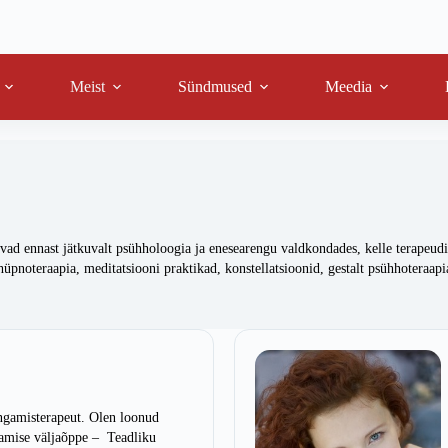
Meist
Sündmused
Meedia
 ennast jätkuvalt psühholoogia ja enesearengu valdkondades, kelle terapeudi töö
pnoteraapia, meditatsiooni praktikad, konstellatsioonid, gestalt psühhoteraapia
ngamisterapeut. Olen loonud
tamise väljaõppe – Teadliku