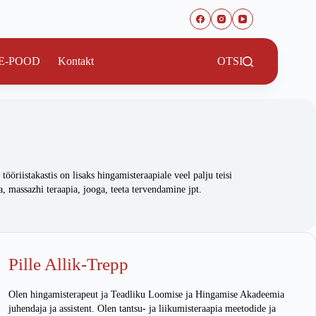
E-POOD
Kontakt
OTSI
riistakastis on lisaks hingamisteraapiale veel palju teisi
, massazhi teraapia, jooga, teeta tervendamine jpt.
Pille Allik-Trepp
Olen hingamisterapeut ja Teadliku Loomise ja Hingamise Akadeemia
juhendaja ja assistent. Olen tantsu- ja liikumisteraapia meetodide ja