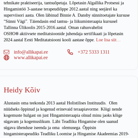
tehnikate praktiseerija, tantsuõpetaja. Lõpetasin Algallika Protsessi ja
Hingamistöö 3-aastase terapeudiõppe 2012.aastal ning seejärel ka
superviisori aasta. Olen läbinud Binnie A. Dansby sünnitoetajate kursuse
“Sünni Vägi”. Täiendasin end tantsu- ja liikumisteraapia kursusel
Tallinna Ülikoolis 2015-2016.aastal. Oman rahusvahelist
OSHO
®
aktiivsete meditatsioonide juhendaja sertifikaati ja lõpetasin
2024.aastal Eesti Meditatatsiooni kooli aastase õppe.
Loe lisa siit…
info@allikapai.ee
+372 5333 1311
www.allikapai.ee
Heidy Kõiv
Alustasin oma teekonda 2013 aastal Holistilises Instituudis. Olen
nüüdseks õppinud ja kogenud erinevaid teraapiavorme. Kõigi nende
kogemuste hulgast on just Hingamisteraapia olnud minu jaoks kõige
sügavam ja kogemuslikum. Läbi Teadliku Hingamise olen saanud
sügava ühenduse iseenda ja oma olemusega. Õppisin
hingamisterapeudiks Teadliku Loomise ja Hingamise Akadeemias 2019-