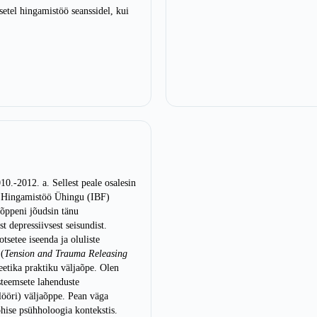
setel hingamistöö seanssidel, kui
0.-2012. a. Sellest peale osalesin
e Hingamistöö Ühingu (IBF)
iõppeni jõudsin tänu
t depressiivsest seisundist.
tsetee iseenda ja oluliste
 (
Tension and Trauma Releasing
eetika praktiku väljaõpe. Olen
steemsete lahenduste
llööri) väljaõppe. Pean väga
hise psühholoogia kontekstis.