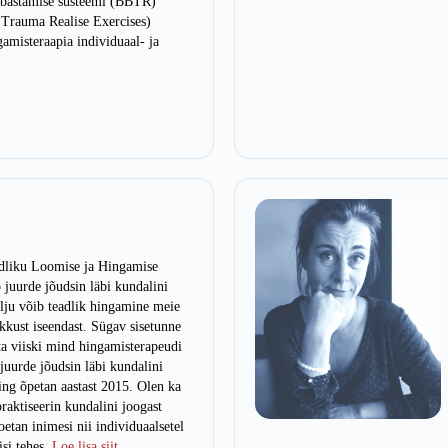
abastamise süsteemi (BBTR)
 Trauma Realise Exercises)
ngamisteraapia individuaal- ja
dliku Loomise ja Hingamise
juurde jõudsin läbi kundalini
lju võib teadlik hingamine meie
ikkust iseendast. Sügav sisetunne
ta viiski mind hingamisterapeudi
juurde jõudsin läbi kundalini
ing õpetan aastast 2015. Olen ka
praktiseerin kundalini joogast
oetan inimesi nii individuaalsetel
si tehes.
Loe lisa siit…