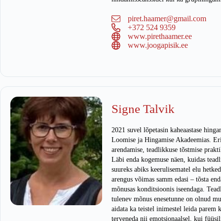
piret.haamer@gmail.com
+372 524 9359
www.pirethaamer.ee
www.joogapisik.ee
Signe Talvik
2021 suvel lõpetasin kaheaastase hing
Loomise ja Hingamise Akadeemias. Eri
arendamise, teadlikkuse tõstmise prakti
Läbi enda kogemuse näen, kuidas tead
suureks abiks keerulisematel elu hetk
arengus võimas samm edasi – tõsta enda
mõnusas konditsioonis iseendaga. Teadl
tulenev mõnus enesetunne on olnud mul
aidata ka teistel inimestel leida parem
terveneda nii emotsionaalsel, kui füüsil