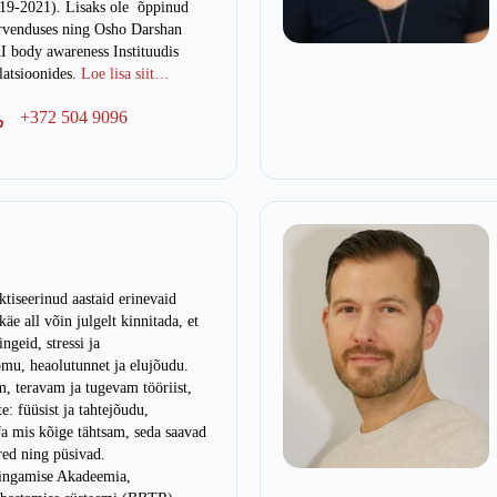
19-2021). Lisaks ole õppinud
ervenduses ning Osho Darshan
I body awareness Instituudis
atsioonides.
Loe lisa siit…
+372 504 9096
tiseerinud aastaid erinevaid
käe all võin julgelt kinnitada, et
geid, stressi ja
mu, heaolutunnet ja elujõudu.
m, teravam ja tugevam tööriist,
: füüsist ja tahtejõudu,
Ja mis kõige tähtsam, seda saavad
red ning püsivad.
Hingamise Akadeemia,