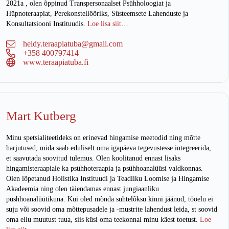
2021a , olen õppinud Transpersonaalset Psühholoogiat ja
Hüpnoteraapiat, Perekonstellööriks, Süsteemsete Lahenduste ja
Konsultatsiooni Instituudis.
Loe lisa siit…
heidy.teraapiatuba@gmail.com
+358 400797414
www.teraapiatuba.fi
Mart Kutberg
Minu spetsialiteetideks on erinevad hingamise meetodid ning mõtte
harjutused, mida saab eduliselt oma igapäeva tegevustesse integreerida,
et saavutada soovitud tulemus. Olen koolitanud ennast lisaks
hingamisteraapiale ka psühhoteraapia ja psühhoanalüüsi valdkonnas.
Olen lõpetanud Holistika Instituudi ja Teadliku Loomise ja Hingamise
Akadeemia ning olen täiendamas ennast jungiaanliku
püshhoanalüütikuna. Kui oled mõnda suhtelõksu kinni jäänud, tööelu ei
suju või soovid oma mõttepusadele ja -mustrite lahendust leida, st soovid
oma ellu muutust tuua, siis küsi oma teekonnal minu käest toetust.
Loe