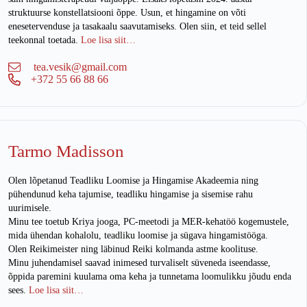
struktuurse konstellatsiooni õppe. Usun, et hingamine on võti
enesetervenduse ja tasakaalu saavutamiseks. Olen siin, et teid sellel
teekonnal toetada.
Loe lisa siit…
tea.vesik@gmail.com
+372 55 66 88 66
Tarmo Madisson
Olen lõpetanud Teadliku Loomise ja Hingamise Akadeemia ning
pühendunud keha tajumise, teadliku hingamise ja sisemise rahu
uurimisele.
Minu tee toetub Kriya jooga, PC-meetodi ja MER-kehatöö kogemustele,
mida ühendan kohalolu, teadliku loomise ja sügava hingamistööga.
Olen Reikimeister ning läbinud Reiki kolmanda astme koolituse.
Minu juhendamisel saavad inimesed turvaliselt süveneda iseendasse,
õppida paremini kuulama oma keha ja tunnetama loomulikku jõudu enda
sees.
Loe lisa siit…