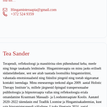
lisa siit…
Hingamisteraapia@gmail.com
+372 524 9359
Tea Sander
Terapeudi, refleksoloogi ja massöörina olen pühendunud keha, meele
ning hinge tasakaalu leidmisele. Hingamisteraapia on minu jaoks eriliselt
südamelähedane, sest see aitab taastada loomuliku hingamisrütmi,
vabastada emotsionaalseid ning füüsilisi pingeid ning toetab sügavamat
kontakti iseendaga. Minu enesearengu teekond algas 2009. aastal Holistic
Therapy Institute’is, millele järgnesid õpingud transpersonaalse
psühholoogia ja hüpnoteraapia vallas ning refleksoloogia eriala
omandamine Krautmani Massaaži- ja Loodusteraapiate Koolis. Aastatel
2020–2022 täiendasin end Teadlik Loomise ja Hingamisakadeemias, kust
sain hingamisterapeudi väljaõppe. Lisaks lõpetasin 2024. aastal