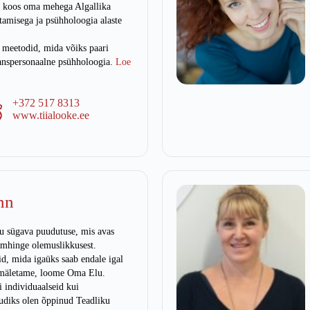
 koos oma mehega Algallika
tamisega ja psühholoogia alaste
 meetodid, mida võiks paari
transpersonaalne psühholoogia.
Loe
+372 517 8313
www.tiialooke.ee
nn
ku sügava puudutuse, mis avas
imhinge olemuslikkusest.
, mida igaüks saab endale igal
, mäletame, loome Oma Elu.
i individuaalseid kui
udiks olen õppinud Teadliku