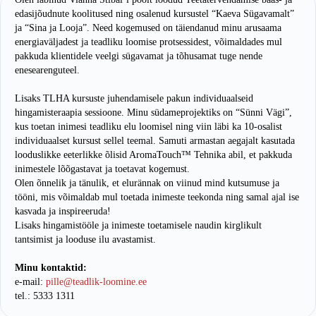
edasijõudnute koolitused ning osalenud kursustel “Kaeva Sügavamalt”
ja “Sina ja Looja”. Need kogemused on täiendanud minu arusaama
energiaväljadest ja teadliku loomise protsessidest, võimaldades mul
pakkuda klientidele veelgi sügavamat ja tõhusamat tuge nende
enesearenguteel.
Lisaks TLHA kursuste juhendamisele pakun individuaalseid
hingamisteraapia sessioone. Minu südameprojektiks on “Sünni Vägi”,
kus toetan inimesi teadliku elu loomisel ning viin läbi ka 10-osalist
individuaalset kursust sellel teemal. Samuti armastan aegajalt kasutada
looduslikke eeterlikke õlisid AromaTouch™ Tehnika abil, et pakkuda
inimestele lõõgastavat ja toetavat kogemust.
Olen õnnelik ja tänulik, et elurännak on viinud mind kutsumuse ja
tööni, mis võimaldab mul toetada inimeste teekonda ning samal ajal ise
kasvada ja inspireeruda!
Lisaks hingamistööle ja inimeste toetamisele naudin kirglikult
tantsimist ja looduse ilu avastamist.
Minu kontaktid:
e-mail:
pille@teadlik-loomine.ee
tel.: 5333 1311