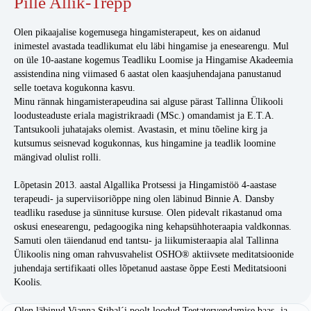
Pille Allik-Trepp
Olen pikaajalise kogemusega hingamisterapeut, kes on aidanud
inimestel avastada teadlikumat elu läbi hingamise ja enesearengu. Mul
on üle 10-aastane kogemus Teadliku Loomise ja Hingamise Akadeemia
assistendina ning viimased 6 aastat olen kaasjuhendajana panustanud
selle toetava kogukonna kasvu.
Minu rännak hingamisterapeudina sai alguse pärast Tallinna Ülikooli
loodusteaduste eriala magistrikraadi (MSc.) omandamist ja E.T.A.
Tantsukooli juhatajaks olemist. Avastasin, et minu tõeline kirg ja
kutsumus seisnevad kogukonnas, kus hingamine ja teadlik loomine
mängivad olulist rolli.
Lõpetasin 2013. aastal Algallika Protsessi ja Hingamistöö 4-aastase
terapeudi- ja superviisoriõppe ning olen läbinud Binnie A. Dansby
teadliku raseduse ja sünnituse kursuse. Olen pidevalt rikastanud oma
oskusi enesearengu, pedagoogika ning kehapsühhoteraapia valdkonnas.
Samuti olen täiendanud end tantsu- ja liikumisteraapia alal Tallinna
Ülikoolis ning oman rahvusvahelist OSHO® aktiivsete meditatsioonide
juhendaja sertifikaati olles lõpetanud aastase õppe Eesti Meditatsiooni
Koolis.
Olen läbinud Vianna Stibal´i poolt loodud Teetatervendamise baas- ja