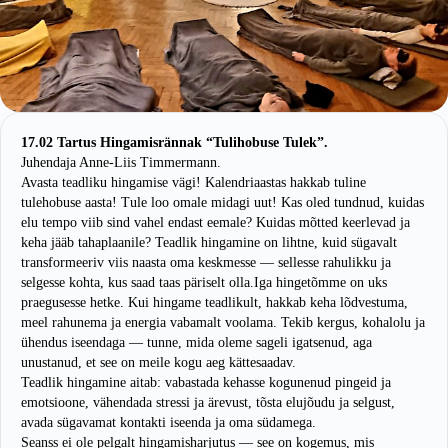
17.02 Tartus Hingamisrännak “Tulihobuse Tulek”.
Juhendaja Anne-Liis Timmermann.
Avasta teadliku hingamise vägi! Kalendriaastas hakkab tuline
tulehobuse aasta! Tule loo omale midagi uut! Kas oled tundnud, kuidas
elu tempo viib sind vahel endast eemale? Kuidas mõtted keerlevad ja
keha jääb tahaplaanile? Teadlik hingamine on lihtne, kuid sügavalt
transformeeriv viis naasta oma keskmesse — sellesse rahulikku ja
selgesse kohta, kus saad taas päriselt olla.Iga hingetõmme on uks
praegusesse hetke. Kui hingame teadlikult, hakkab keha lõdvestuma,
meel rahunema ja energia vabamalt voolama. Tekib kergus, kohalolu ja
ühendus iseendaga — tunne, mida oleme sageli igatsenud, aga
unustanud, et see on meile kogu aeg kättesaadav.
Teadlik hingamine aitab: vabastada kehasse kogunenud pingeid ja
emotsioone, vähendada stressi ja ärevust, tõsta elujõudu ja selgust,
avada sügavamat kontakti iseenda ja oma südamega.
Seanss ei ole pelgalt hingamisharjutus — see on kogemus, mis