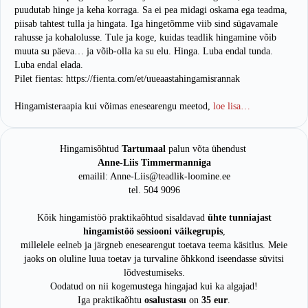
puudutab hinge ja keha korraga. Sa ei pea midagi oskama ega teadma,
piisab tahtest tulla ja hingata. Iga hingetõmme viib sind sügavamale
rahusse ja kohalolusse. Tule ja koge, kuidas teadlik hingamine võib
muuta su päeva… ja võib-olla ka su elu. Hinga. Luba endal tunda.
Luba endal elada.
Pilet fientas: https://fienta.com/et/uueaastahingamisrannak
Hingamisteraapia kui võimas enesearengu meetod,
loe lisa…
Hingamisõhtud
Tartumaal
palun võta ühendust
Anne-Liis Timmermanniga
emailil: Anne-Liis@teadlik-loomine.ee
tel. 504 9096
Kõik hingamistöö praktikaõhtud sisaldavad
ühte tunniajast
hingamistöö sessiooni väikegrupis
,
millelele eelneb ja järgneb enesearengut toetava teema käsitlus. Meie
jaoks on oluline luua toetav ja turvaline õhkkond iseendasse süvitsi
lõdvestumiseks.
Oodatud on nii kogemustega hingajad kui ka algajad!
Iga praktikaõhtu
osalustasu
on
35 eur
.