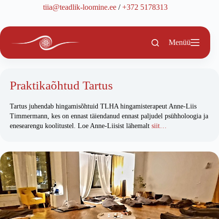
Skip
tiia@teadlik-loomine.ee
/
+372 5178313
to
content
Menüü
Praktikaõhtud Tartus
Tartus juhendab hingamisõhtuid TLHA hingamisterapeut Anne-Liis
Timmermann, kes on ennast täiendanud ennast paljudel psühholoogia ja
enesearengu koolitustel. Loe Anne-Liisist lähemalt
siit…