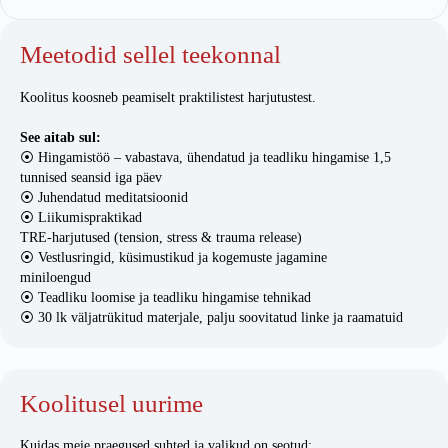
Meetodid sellel teekonnal
Koolitus koosneb peamiselt praktilistest harjutustest.
See aitab sul:
⦿ Hingamistöö – vabastava, ühendatud ja teadliku hingamise 1,5
tunnised seansid iga päev
⦿ Juhendatud meditatsioonid
⦿ Liikumispraktikad
TRE-harjutused (tension, stress & trauma release)
⦿ Vestlusringid, küsimustikud ja kogemuste jagamine
miniloengud
⦿ Teadliku loomise ja teadliku hingamise tehnikad
⦿ 30 lk väljatrükitud materjale, palju soovitatud linke ja raamatuid
Koolitusel uurime
Kuidas meie praegused suhted ja valikud on seotud: