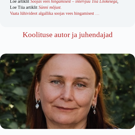
Loe artiklit
Soojas vees hingamisest – intervjuu Tiia Lõokesega
,
Loe Tiia artiklit
Sünni mõjust.
Vaata lühivideot algallika soojas vees hingamisest …
Koolituse autor ja juhendajad