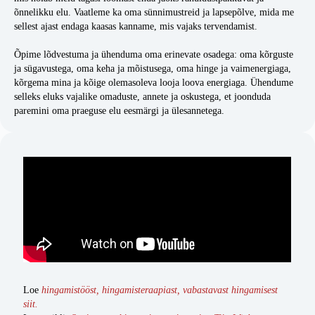
õnnelikku elu. Vaatleme ka oma sünnimustreid ja lapsepõlve, mida me
sellest ajast endaga kaasas kanname, mis vajaks tervendamist.
Õpime lõdvestuma ja ühenduma oma erinevate osadega: oma kõrguste
ja sügavustega, oma keha ja mõistusega, oma hinge ja vaimenergiaga,
kõrgema mina ja kõige olemasoleva looja loova energiaga. Ühendume
selleks eluks vajalike omaduste, annete ja oskustega, et joonduda
paremini oma praeguse elu eesmärgi ja ülesannetega.
Loe
hingamistööst, hingamisteraapiast, vabastavast hingamisest
siit.