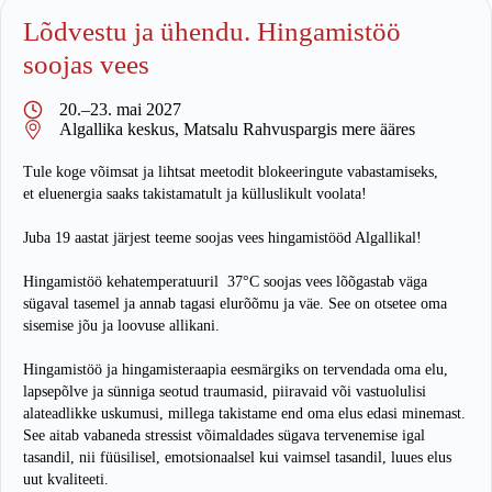
Lõdvestu ja ühendu. Hingamistöö
soojas vees
20.–23. mai 2027
Algallika keskus, Matsalu Rahvuspargis mere ääres
Tule koge võimsat ja lihtsat meetodit blokeeringute vabastamiseks,
et eluenergia saaks takistamatult ja külluslikult voolata!
Juba 19 aastat järjest teeme soojas vees hingamistööd Algallikal!
Hingamistöö kehatemperatuuril 37°C soojas vees lõõgastab väga
sügaval tasemel ja annab tagasi elurõõmu ja väe. See on otsetee oma
sisemise jõu ja loovuse allikani.
Hingamistöö ja hingamisteraapia eesmärgiks on tervendada oma elu,
lapsepõlve ja sünniga seotud traumasid, piiravaid või vastuolulisi
alateadlikke uskumusi, millega takistame end oma elus edasi minemast.
See aitab vabaneda stressist võimaldades sügava tervenemise igal
tasandil, nii füüsilisel, emotsionaalsel kui vaimsel tasandil, luues elus
uut kvaliteeti.