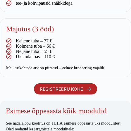
tee- ja kohvipausid snäkkidega
Majutus (3 ööd)
Kahene tuba – 77 €
Kolmene tuba – 66 €
Neljane tuba – 55 €
Üksinda toas – 110 €
Majutuskohtade arv on piiratud – eelnev broneering vajalik
REGISTREERU KOHE
Esimese õppeaasta kõik moodulid
See nädalalõpu koolitus on TLHA esimese õppeaasta üks moodulitest.
Oled oodatud ka järgmistele moodulitele: