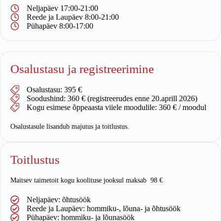
Neljapäev 17:00-21:00
Reede ja Laupäev 8:00-21:00
Pühapäev 8:00-17:00
Osalustasu ja registreerimine
Osalustasu: 395 €
Soodushind: 360 € (registreerudes enne 20.aprill 2026)
Kogu esimese õppeaasta viiele moodulile: 360 € / moodul
Osalustasule lisandub majutus ja toitlustus.
Toitlustus
Maitsev taimetoit kogu koolituse jooksul maksab 98 €
Neljapäev: õhtusöök
Reede ja Laupäev: hommiku-, lõuna- ja õhtusöök
Pühapäev: hommiku- ja lõunasöök