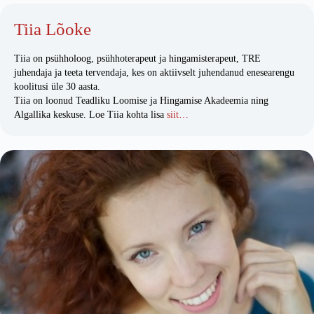
Tiia Lõoke
Tiia on psühholoog, psühhoterapeut ja hingamisterapeut, TRE
juhendaja ja teeta tervendaja, kes on aktiivselt juhendanud enesearengu
koolitusi üle 30 aasta.
Tiia on loonud Teadliku Loomise ja Hingamise Akadeemia ning
Algallika keskuse. Loe Tiia kohta lisa
siit…