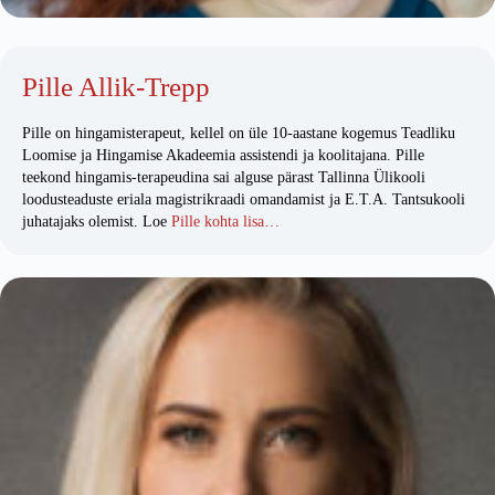
Pille Allik-Trepp
Pille on hingamisterapeut, kellel on üle 10-aastane kogemus Teadliku
Loomise ja Hingamise Akadeemia assistendi ja koolitajana. Pille
teekond hingamis-terapeudina sai alguse pärast Tallinna Ülikooli
loodusteaduste eriala magistrikraadi omandamist ja E.T.A. Tantsukooli
juhatajaks olemist. Loe
Pille kohta lisa…