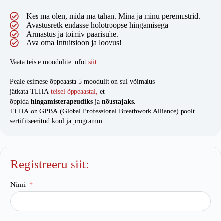
Kes ma olen, mida ma tahan. Mina ja minu peremustrid.
Avastusretk endasse holotroopse hingamisega
Armastus ja toimiv paarisuhe.
Ava oma Intuitsioon ja loovus!
Vaata teiste moodulite infot
siit…
Peale esimese õppeaasta 5 moodulit on sul võimalus
jätkata TLHA
teisel õppeaastal,
et
õppida
hingamisterapeudiks
ja
nõustajaks.
TLHA on GPBA (Global Professional Breathwork Alliance) poolt
sertifitseeritud kool ja programm.
Registreeru siit:
Nimi