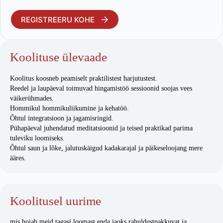
REGISTREERU KOHE
Koolituse ülevaade
Koolitus koosneb peamiselt praktilistest harjutustest.
Reedel ja laupäeval toimuvad hingamistöö sessioonid soojas vees
väikerühmades.
Hommikul hommikuliikumine ja kehatöö.
Õhtul integratsioon ja jagamisringid.
Pühapäeval juhendatud meditatsioonid ja teised praktikad parima
tuleviku loomiseks.
Õhtul saun ja lõke, jalutuskäigud kadakarajal ja päikeseloojang mere
ääres.
Koolitusel uurime
mis hoiab meid tagasi loomast enda jaoks rahuldustpakkuvat ja