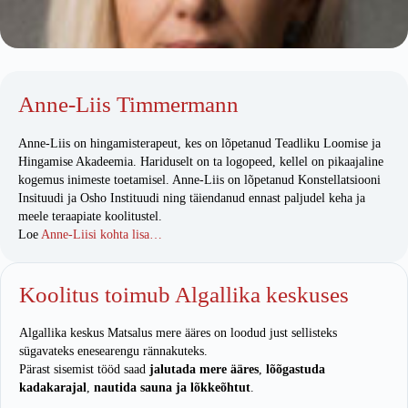
Anne-Liis Timmermann
Anne-Liis on hingamisterapeut, kes on lõpetanud Teadliku Loomise ja
Hingamise Akadeemia. Hariduselt on ta logopeed, kellel on pikaajaline
kogemus inimeste toetamisel. Anne-Liis on lõpetanud Konstellatsiooni
Insituudi ja Osho Instituudi ning täiendanud ennast paljudel keha ja
meele teraapiate koolitustel.
Loe
Anne-Liisi kohta lisa…
Koolitus toimub Algallika keskuses
Algallika keskus Matsalus mere ääres on loodud just sellisteks
sügavateks enesearengu rännakuteks.
Pärast sisemist tööd saad
jalutada mere ääres
,
lõõgastuda
kadakarajal
,
nautida sauna ja lõkkeõhtut
.