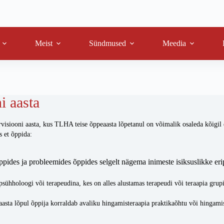
Meist
Sündmused
Meedia
i aasta
ooni aasta, kus TLHA teise õppeaasta lõpetanul on võimalik osaleda kõigil esim
s et õppida:
ppides ja probleemides õppides selgelt nägema inimeste isiksuslikke erip
psühholoogi või terapeudina, kes on alles alustamas terapeudi või teraapia grup
asta lõpul õppija korraldab avaliku hingamisteraapia praktikaõhtu või hingamist