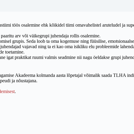
ustiimi töös osalemine ehk kõikidel tiimi omavahelistel aruteludel ja sup
n paaritu arv või väikegrupi juhendaja rollis osalemine.
 loomisel grupis. Seda loob ta oma kogemuse ning füüsilise, emotsionaal
 juhendajad vajavad ning ta ei kao oma isikliku elu probleemide lahenda
nde toetamine.
enne igat praktikat ruumi valmis seadmine nii nagu öeldakse grupi juhend
ingamise Akadeema kolmanda aasta lõpetajal võimalik saada TLHA indivi
eudi ja nõustajana.
lemisest
.