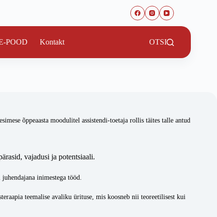
E-POOD
Kontakt
OTSI
ese õppeaasta moodulitel assistendi-toetaja rollis täites talle antud
ärasid, vajadusi ja potentsiaali.
i juhendajana inimestega tööd.
eraapia teemalise avaliku ürituse, mis koosneb nii teoreetilisest kui