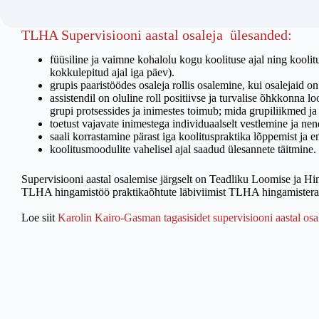
TLHA Supervisiooni aastal osaleja ülesanded:
füüsiline ja vaimne kohalolu kogu koolituse ajal ning koolit
kokkulepitud ajal iga päev).
grupis paaristöödes osaleja rollis osalemine, kui osalejaid o
assistendil on oluline roll positiivse ja turvalise õhkkonna
grupi protsessides ja inimestes toimub; mida grupiliikmed ja
toetust vajavate inimestega individuaalselt vestlemine ja ne
saali korrastamine pärast iga koolituspraktika lõppemist ja 
koolitusmoodulite vahelisel ajal saadud ülesannete täitmine.
Supervisiooni aastal osalemise järgselt on Teadliku Loomise ja H
TLHA hingamistöö praktikaõhtute läbiviimist TLHA hingamisterap
Loe siit
Karolin Kairo-Gasman tagasisidet supervisiooni aastal osa