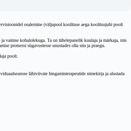
ervisioonidel osalemine (väljapool koolituse aega koolitusjuhi poolt
se ja vaimse kohalolekuga. Ta on tähelepanelik kuulaja ja märkaja, mis
mise protsessi sügavustesse unustades olla siin ja praegu.
aja poolt.
duaalseansse läbiviivate hingamisterapeutide nimekirja ja alustada