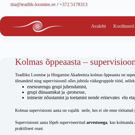
Skip
tiia@teadlik-loomine.ee
/
+372 5178313
to
content
Avaleht
Koolitused
Kolmas õppeaasta – supervisioon
Teadliku Loomise ja Hingamise Akadeemia kolmas õppeaasta on supervisi
ülesandeid ning supervisioonil olles juhtida väikegruppide tööd, sellek
enesearengu grupi juhendamist,
grupi dünaamikat ja -protsesse,
inimeste nõustamist ja toetamist nende erinevates elu eta
Kolmas supervisiooni aasta on vajalik neile, kes ei ole enne töötanud 
Supervisiooni aasta lõpeb superviseeritud
arvestusega
, kus kolmanda a
praktilisest osast.