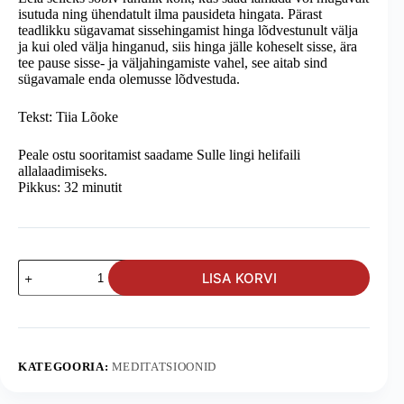
isutuda ning ühendatult ilma pausideta hingata. Pärast
teadlikku sügavamat sissehingamist hinga lõdvestunult välja
ja kui oled välja hinganud, siis hinga jälle koheselt sisse, ära
tee pause sisse- ja väljahingamiste vahel, see aitab sind
sügavamale enda olemusse lõdvestuda.
Tekst: Tiia Lõoke
Peale ostu sooritamist saadame Sulle lingi helifaili
allalaadimiseks.
Pikkus: 32 minutit
Armastuse
LISA KORVI
meditatsioon
Tiia
Lõoke
juhendusel
kogus
KATEGOORIA:
MEDITATSIOONID