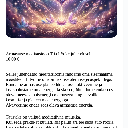
Armastuse meditatsioon Tiia Lõoke juhendusel
10,00
€
Selles juhendatud meditatsioonis rändame oma sisemaailma
maastikel. Tutvume oma armastuse olemuse ja aspektidega.
Rändame armastuse planeedile ja lossi, aktiveerime ja
tasakaalustame oma energia keskused, ühendume enda sees
oleva mees- ja naisenergia olemusega ning taevaliku
kosmilise ja planeet maa energiaga.
Aktiveerime endas sees oleva armastuse energia.
Taustaks on valitud meditatiivne muusika.
Kui seda praktikat kuulad, siis palun ära tee seda auto roolis!
Leia selleks sobiv rahulik koht, kus saad lamada või mugavalt