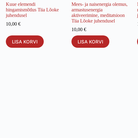
Kuue elemendi
Mees- ja naisenergia olemus,
hingamismõtlus Tiia Lõoke
armastusenergia
juhendusel
aktiveerimine, meditatsioon
Tiia Lõoke juhendusel
10,00
€
10,00
€
LISA KORVI
LISA KORVI