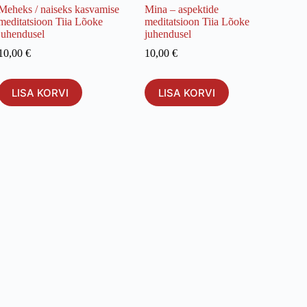
Meheks / naiseks kasvamise
Mina – aspektide
meditatsioon Tiia Lõoke
meditatsioon Tiia Lõoke
juhendusel
juhendusel
10,00
€
10,00
€
LISA KORVI
LISA KORVI