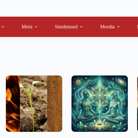
Meist
Sündmused
Meedia