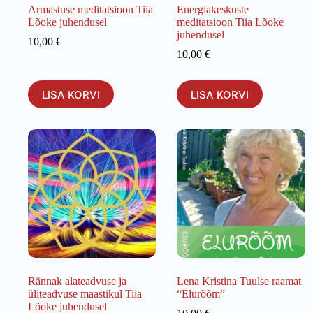
Armastuse meditatsioon Tiia
Energiakeskuste
Lõoke juhendusel
meditatsioon Tiia Lõoke
juhendusel
10,00
€
10,00
€
LISA KORVI
LISA KORVI
Rännak alateadvuse ja
Lena Kristina Tuulse raamat
üliteadvuse maastikul Tiia
“Elurõõm”
Lõoke juhendusel