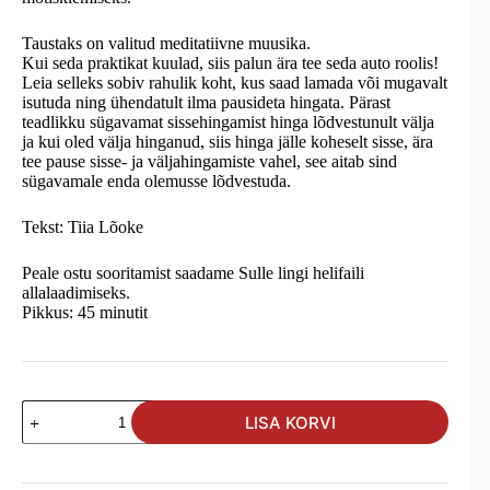
Taustaks on valitud meditatiivne muusika.
Kui seda praktikat kuulad, siis palun ära tee seda auto roolis!
Leia selleks sobiv rahulik koht, kus saad lamada või mugavalt
isutuda ning ühendatult ilma pausideta hingata. Pärast
teadlikku sügavamat sissehingamist hinga lõdvestunult välja
ja kui oled välja hinganud, siis hinga jälle koheselt sisse, ära
tee pause sisse- ja väljahingamiste vahel, see aitab sind
sügavamale enda olemusse lõdvestuda.
Tekst: Tiia Lõoke
Peale ostu sooritamist saadame Sulle lingi helifaili
allalaadimiseks.
Pikkus: 45 minutit
Meheks
LISA KORVI
/
naiseks
kasvamise
meditatsioon