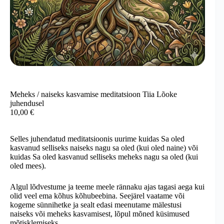
Meheks / naiseks kasvamise meditatsioon Tiia Lõoke
juhendusel
10,00
€
Selles juhendatud meditatsioonis uurime kuidas Sa oled
kasvanud selliseks naiseks nagu sa oled (kui oled naine) või
kuidas Sa oled kasvanud selliseks meheks nagu sa oled (kui
oled mees).
Algul lõdvestume ja teeme meele rännaku ajas tagasi aega kui
olid veel ema kõhus kõhubeebina. Seejärel vaatame või
kogeme sünnihetke ja sealt edasi meenutame mälestusi
naiseks või meheks kasvamisest, lõpul mõned küsimused
mõtisklemiseks.