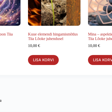
oon Tiia
Kuue elemendi hingamismõtlus
Mina – aspekti
Tiia Lõoke juhendusel
Tiia Lõoke juh
10,00
€
10,00
€
LISA KORVI
LISA KORV
a