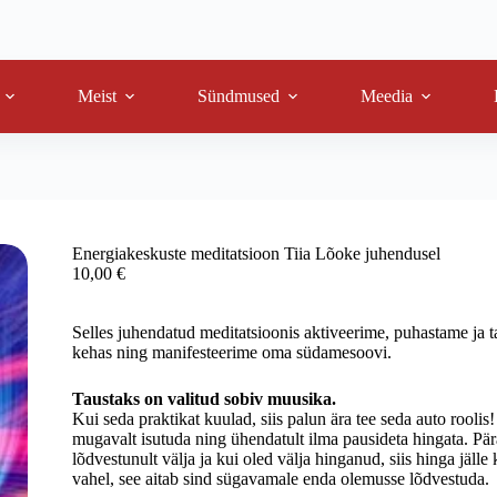
Meist
Sündmused
Meedia
Energiakeskuste meditatsioon Tiia Lõoke juhendusel
10,00
€
Selles juhendatud meditatsioonis aktiveerime, puhastame ja 
kehas ning manifesteerime oma südamesoovi.
Taustaks on valitud sobiv muusika.
Kui seda praktikat kuulad, siis palun ära tee seda auto roolis
mugavalt isutuda ning ühendatult ilma pausideta hingata. Pä
lõdvestunult välja ja kui oled välja hinganud, siis hinga jälle 
vahel, see aitab sind sügavamale enda olemusse lõdvestuda.