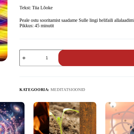
Tekst: Tiia Lõoke
Peale ostu sooritamist saadame Sulle lingi helifaili allalaadim
Pikkus: 45 minutit
Energiakeskuste
meditatsioon
Tiia
Lõoke
juhendusel
kogus
KATEGOORIA:
MEDITATSIOONID