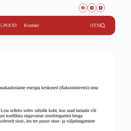
E-POOD
Kontakt
OTSI
tasakaalustame energia keskused (tšakrasüsteemi) oma
! Leia selleks sobiv rahulik koht, kus saad lamada või
rast teadlikku sügavamat sissehingamist hinga
koheselt sisse, ära tee pause sisse- ja väljahingamiste