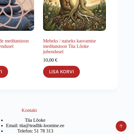
de meditatsioon
Meheks / naiseks kasvamise
endusel
meditatsioon Tiia Lõoke
juhendusel
10,00
€
I
LISA KORVI
Kontakt
Tiia Lõoke
Email: tiia@teadlik-loomine.ee
Telefon: 51 78 313